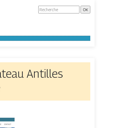
teau Antilles
e